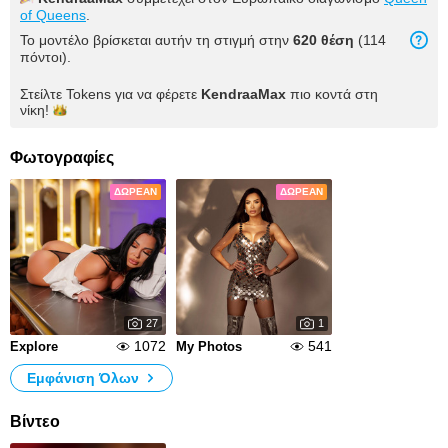
of Queens
.
Το μοντέλο βρίσκεται αυτήν τη στιγμή στην
620 θέση
(114
πόντοι).
Στείλτε Tokens για να φέρετε
KendraaMax
πιο κοντά στη
νίκη!
Φωτογραφίες
ΔΩΡΕΆΝ
ΔΩΡΕΆΝ
27
1
1072
541
Explore
My Photos
Εμφάνιση Όλων
Βίντεο