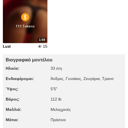
111 Tokens
1:59
15
Lust
Βιογραφικό μοντέλου
Ηλικία:
33 έτη
Ενδιαφέρομαι:
Άνδρες, Γυναίκες, Zευγάρια, Τρανσ
Ύψος:
5'5"
Βάρος:
112 lb
Μαλλιά:
Μελαχρινές
Μάτια:
Πράσινα