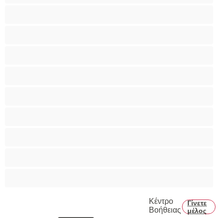
Ομαδικό Σεξ
Παιχνίδια
Πορνοστάρ
Πρωκτικό
Τεράστια Βυζιά
Τριχωτό μουνάκι
Φετίχ
Φοιτήτριες
Χυσίματα
Κέντρο
Γίνετε
Βοήθειας
μέλος