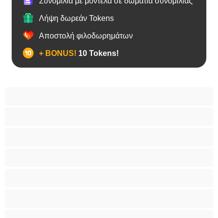
Συνομιλία με μοντέλα σε δωμάτια συνομιλίας
Λήψη δωρεάν Tokens
Αποστολή φιλοδωρημάτων
+ BONUS!
10 Tokens!
BBW
Έγκυες
Αράβισσες
Ασιάτισσες
Γιαγιάδες
Δεσίματα
Ενήλικες 18+