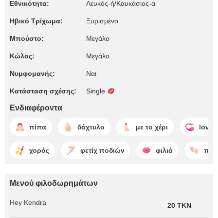
Εθνικότητα:
Λευκός-ή/Καυκάσιος-α
Ηβικό Τρίχωμα:
Ξυρισμένο
Μπούστο:
Μεγάλο
Κώλος:
Μεγάλο
Νυμφομανής:
Ναι
Κατάσταση σχέσης:
Single
Ενδιαφέροντα
πίπα
δάχτυλο
με το χέρι
loven
χορός
φετίχ ποδιών
φιλιά
πεί
Μενού φιλοδωρημάτων
Hey Kendra
20 TKN